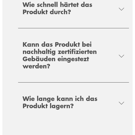
Wie schnell härtet das
Überputzbare, diffusionsbremsende und
Überputzbare, diffusionsoffene und
Produkt durch?
luftdichte Folie für den Baukörperanschluss.
Vollflächig selbstklebende, wasserdichte und
schlagregendichte Folie für den
stark diffusionsbremsende
Baukörperanschluss.
Spezialabdichtungsfolie für den
Innen-/Außenbereich sowie die Abdichtung
von erdberührten Bauteilen gemäß DIN 18533.
Kann das Produkt bei
nachhaltig zertifizierten
Gebäuden eingestezt
werden?
Wie lange kann ich das
Produkt lagern?