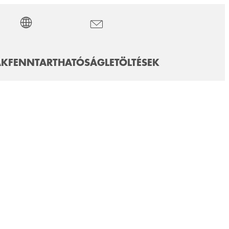
ÁK
FENNTARTHATÓSÁG
LETÖLTÉSEK