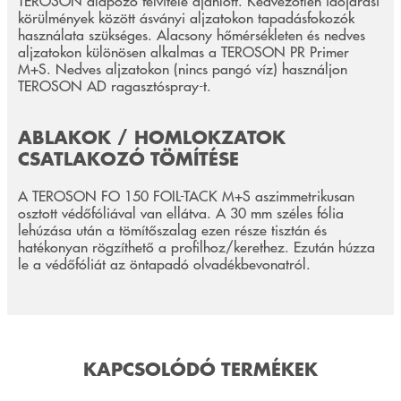
TEROSON alapozó felvitele ajánlott. Kedvezőtlen időjárási
körülmények között ásványi aljzatokon tapadásfokozók
használata szükséges. Alacsony hőmérsékleten és nedves
aljzatokon különösen alkalmas a TEROSON PR Primer
M+S. Nedves aljzatokon (nincs pangó víz) használjon
TEROSON AD ragasztóspray-t.
ABLAKOK / HOMLOKZATOK
CSATLAKOZÓ TÖMÍTÉSE
A TEROSON FO 150 FOIL-TACK M+S aszimmetrikusan
osztott védőfóliával van ellátva. A 30 mm széles fólia
lehúzása után a tömítőszalag ezen része tisztán és
hatékonyan rögzíthető a profilhoz/kerethez. Ezután húzza
le a védőfóliát az öntapadó olvadékbevonatról.
KAPCSOLÓDÓ TERMÉKEK