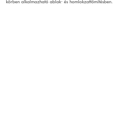
körben alkalmazható ablak- és homlokzattömítésben.