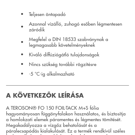
Teljesen öntapadó
Azonnal vízálló, zuhogó esőben légmentesen
záródik
Megfelel a DIN 18533 szabványnak a
legmagasabb követelményeknek
Kiváló diffúziógátló tulajdonságok
Nincs szükség további rögzítésre
-5 °C-ig alkalmazható
A KÖVETKEZŐK LEÍRÁSA
A TEROSON® FO 150 FOIL-TACK M+S fólia
hagyományosan függönyfalakon használatos, és biztosítja
a homlokzati elemek páramentes és légmentes tömítését.
Megakadályozza a vízgőz behatolását és a
páralecsapódás kialakulását. Ez a termék rendkívül széles