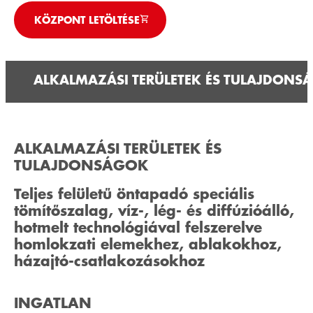
KÖZPONT LETÖLTÉSE
ALKALMAZÁSI TERÜLETEK ÉS TULAJDONS
ALKALMAZÁSI TERÜLETEK ÉS
TULAJDONSÁGOK
Teljes felületű öntapadó speciális
tömítőszalag, víz-, lég- és diffúzióálló,
hotmelt technológiával felszerelve
homlokzati elemekhez, ablakokhoz,
házajtó-csatlakozásokhoz
INGATLAN