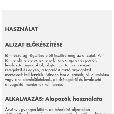
HASZNÁLAT
ALJZAT ELŐKÉSZÍTÉSE
tömítőszalag rögzítése előtt tisztítsa meg az aljzatot. A
tömítendő felületeknek teherbírónak, épnek és portól,
leválasztó anyagoktól, olajtól, zsírtól, szinterezett
rétegektől és egyéb, a tapadást rontó anyagoktól
mentesnek kell lenniük. Minden fém aljzatnak, pl. alumínium
vagy cink elemfelületeknek, oxidrétegektől és leválasztó
anyagoktól mentesnek kell lennie.
ALKALMAZÁS: Alapozók használata
Ásványi, gyengén kötött, de teherbíró aljzatokon