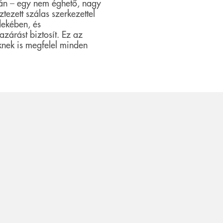
rán – egy nem éghető, nagy
tezett szálas szerkezettel
dekében, és
zárást biztosít. Ez az
nek is megfelel minden