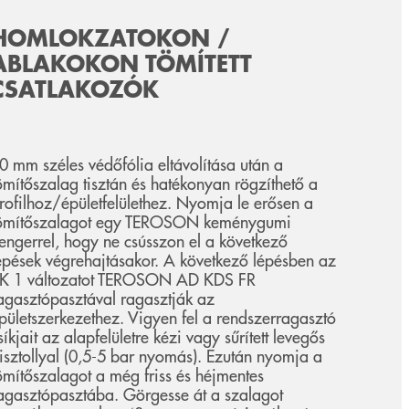
HOMLOKZATOKON /
ABLAKOKON TÖMÍTETT
CSATLAKOZÓK
0 mm széles védőfólia eltávolítása után a
ömítőszalag tisztán és hatékonyan rögzíthető a
rofilhoz/épületfelülethez. Nyomja le erősen a
ömítőszalagot egy TEROSON keménygumi
engerrel, hogy ne csússzon el a következő
épések végrehajtásakor. A következő lépésben az
K 1 változatot TEROSON AD KDS FR
agasztópasztával ragasztják az
pületszerkezethez. Vigyen fel a rendszerragasztó
síkjait az alapfelületre kézi vagy sűrített levegős
isztollyal (0,5-5 bar nyomás). Ezután nyomja a
ömítőszalagot a még friss és héjmentes
agasztópasztába. Görgesse át a szalagot