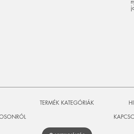
n
j
TERMÉK KATEGÓRIÁK
H
ROSONRÓL
KAPCSO