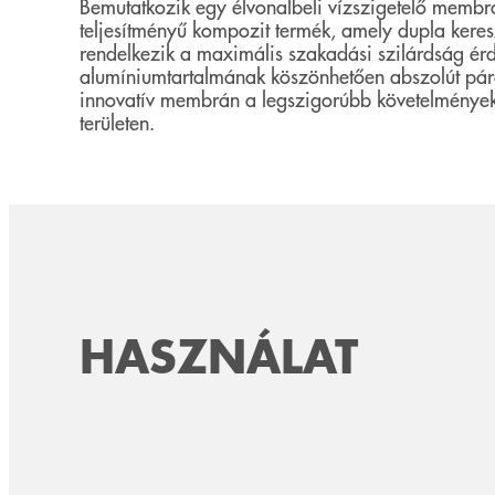
Bemutatkozik egy élvonalbeli vízszigetelő memb
teljesítményű kompozit termék, amely dupla keresz
rendelkezik a maximális szakadási szilárdság ér
alumíniumtartalmának köszönhetően abszolút pára
innovatív membrán a legszigorúbb követelmények
területen.
HASZNÁLAT