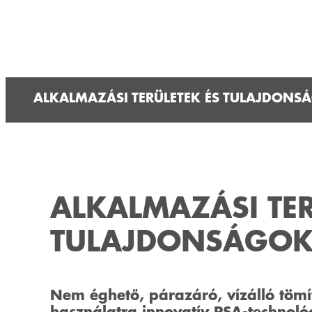
ALKALMAZÁSI TERÜLETEK ÉS TULAJDONS
ALKALMAZÁSI TER
TULAJDONSÁGO
Nem éghető, párazáró, vízálló tömít
használatra innovatív PSA-technoló