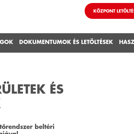
KÖZPONT LETÖLTÉ
ÁGOK
DOKUMENTUMOK ÉS LETÖLTÉSEK
HAS
ÜLETEK ÉS
K
őrendszer beltéri
giával