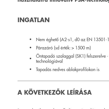
INGATLAN
Nem éghető (A2-s1, d0 az EN 13501-1 
Párazáró (sd érték: > 1500 m)
Öntapadó szalaggal (SK1) felszerelve -
technológiával
Tapadás nedves ablakprofilokon is
A KÖVETKEZŐK LEÍRÁSA