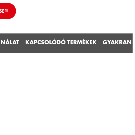
SE
ZNÁLAT
KAPCSOLÓDÓ TERMÉKEK
GYAKRAN I