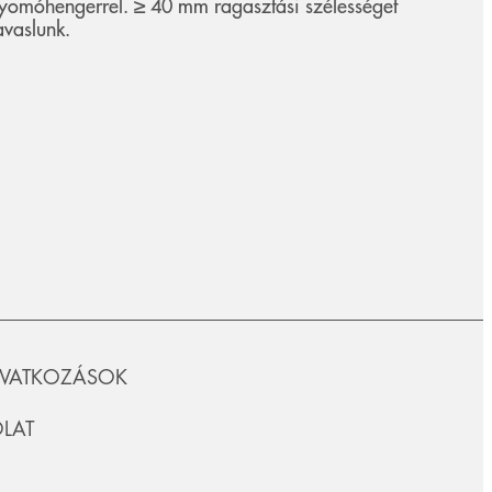
yomóhengerrel. ≥ 40 mm ragasztási szélességet
avaslunk.
IVATKOZÁSOK
LAT