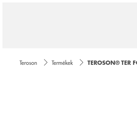
TEROSON® TER F
Teroson
Termékek