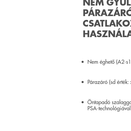
NEM GYÚL
PÁRAZÁRÓ 
CSATLAKO
HASZNÁL
Nem éghető (A2-s1,
Párazáró (sd érték:
Öntapadó szalaggal 
PSA-technológiával