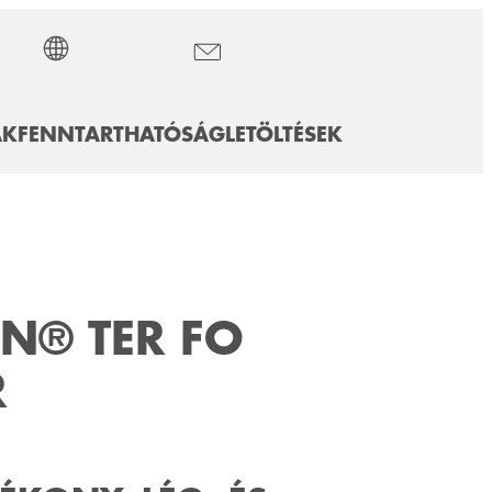
ÁK
FENNTARTHATÓSÁG
LETÖLTÉSEK
N® TER FO
R