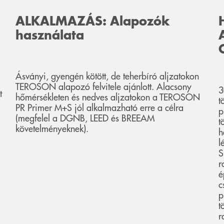
ALKALMAZÁS: Alapozók
használata
Ásványi, gyengén kötött, de teherbíró aljzatokon
TEROSON alapozó felvitele ajánlott. Alacsony
3
t
hőmérsékleten és nedves aljzatokon a TEROSON
t
PR Primer M+S jól alkalmazható erre a célra
p
(megfelel a DGNB, LEED és BREEAM
t
követelményeknek).
h
l
S
r
é
c
p
t
r