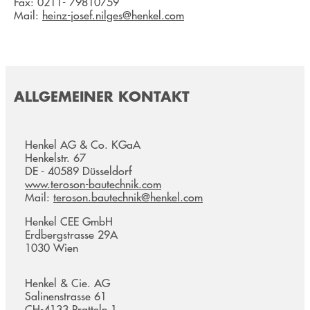
Fax: 0211- 79810759
Mail:
heinz-josef.nilges@henkel.com
ALLGEMEINER KONTAKT
Henkel AG & Co. KGaA
Henkelstr. 67
DE - 40589 Düsseldorf
www.teroson-bautechnik.com
Mail:
teroson.bautechnik@henkel.com
Henkel CEE GmbH
Erdbergstrasse 29A
1030 Wien
Henkel & Cie. AG
Salinenstrasse 61
CH-4133 Pratteln 1