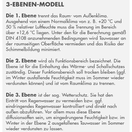
3-EBENEN-MODELL
Die 1. Ebene
trennt das Raum- vom Außenklima.
Ausgehend von einem Normalklima von z. B. +20 °C und
50 % relativer Luftfeuchte muss die Trennung im Bereich
über +12,6 °C liegen. Unter den für die Berechnung gemäß
DIN 4108 anzunehmenden Bedingungen wird Tauwasser an
der raumseitigen Oberfläche vermieden und das Risiko der
Schimmelbildung minimiert.
Die 2. Ebene
wird als Funktionsbereich bezeichnet. Die
Ebene ist für die Einhaltung des Wärme- und Schallschutzes
zuständig. Dieser Funktionsbereich soll trocken bleiben (ggf.
im Winter ausfallende Feuchtigkeit muss im Sommer wieder
verdunsten können) und ist vom Raumklima zu trennen.
Die 3. Ebene
ist der sog. Wetterschutz. Sie hat den
Eintritt von Regenwasser zu vermeiden bzw. ggf.
eindringendes Regenwasser kontrolliert und direkt nach
außen abzuführen. Vor allem muss diese Ebene
diffusionsoffen sein, um eingedrungene Feuchtigkeit bzw. im
Winter in der Ebene 2 ausgefallenes Tauwasser im Sommer
wieder verdunsten zu lassen.