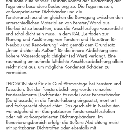
Baustoffe aufeinander. Deshalb kommt der Abdichtung der
Fuge eine besondere Bedeutung zu. Die Fugenmassen,
vorkomprimierten Dichtbänder und die
Fensteranschlussfolien gleichen die Bewegung zwischen den
unterschiedlichen Materialien von Fenster/Wand aus.
Hierbei ist zu beachten, dass die Anschlussfuge wasserdicht
und schalldicht sein muss. In dem RAL „Leitfaden zur
Planung und Ausführung von Fenstern und Haustüren für
Neubau und Renovierung“ wird gemäß dem Grundsatz
„Innen dichter als Außen“ für die innere Abdichtung eine
höhere Wasserdampfdichtigkeit (sd-Wert) verlangt. Eine
raumseitig umlaufende luftdichte Anschlussabdichtung allein
reicht nicht aus, um mögliche Kondensat-Schäden zu
vermeiden.
TEROSON steht für die Qualitätsmontage bei Fenstern und
Fassaden. Bei der Fensterabdichtung werden einzelne
Fensterelemente (Lochfenster Fassade) oder Fensterbänder
(Bandfassade) in die Fensterlaibung eingesetzt, montiert
und fachgerecht abgedichtet. Das geschieht in Neubauten
weitestgehend mit überputzbaren Fensteranschlussfolien
oder mit vorkomprimierten Dichtungsbändern. Im
Renovierungsbereich erfolgt die äußere Abdichtung meist
mit spritzbaren Dichtstoffen oder ebenfalls mit