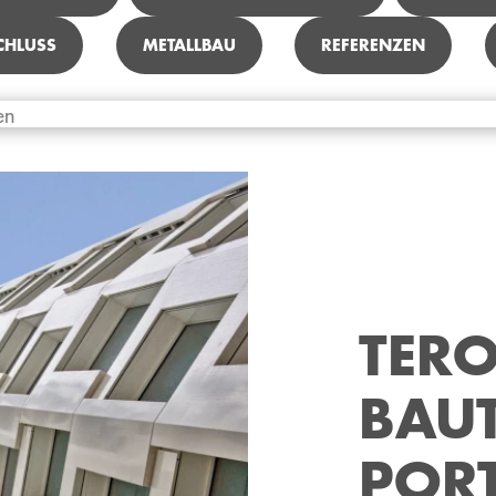
CHLUSS
METALLBAU
REFERENZEN
TER
BAU
POR